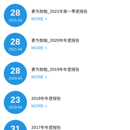
28
赛为智能_2021年第一季度报告
MORE >
2021-04
28
赛为智能_2020年年度报告
MORE >
2021-04
28
赛为智能_2019年年度报告
MORE >
2020-04
23
2018年年度报告
MORE >
2019-04
31
2017年年度报告